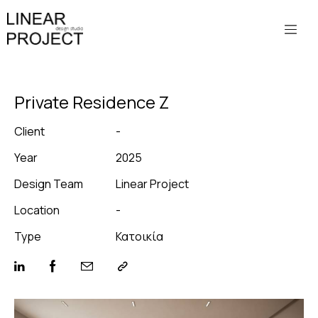
Private Residence Ζ
Client
-
Year
2025
Design Team
Linear Project
Location
-
Type
Κατοικία
Facebook
Instagram
Linkedin